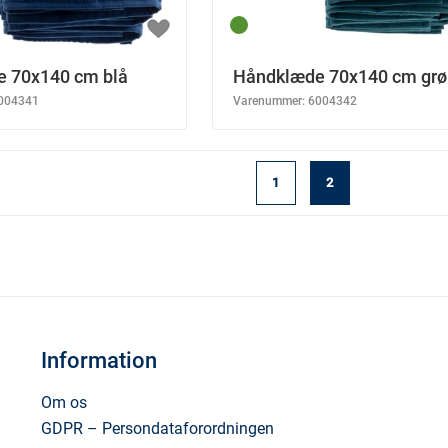
 70x140 cm blå
Håndklæde 70x140 cm grø
004341
Varenummer:
6004342
1
2
Information
Om os
GDPR – Persondataforordningen