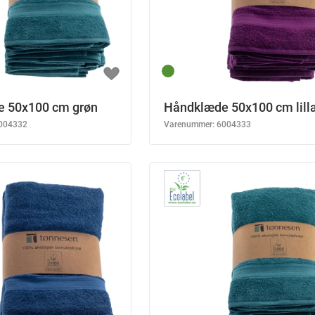
 50x100 cm grøn
Håndklæde 50x100 cm lill
004332
Varenummer:
6004333