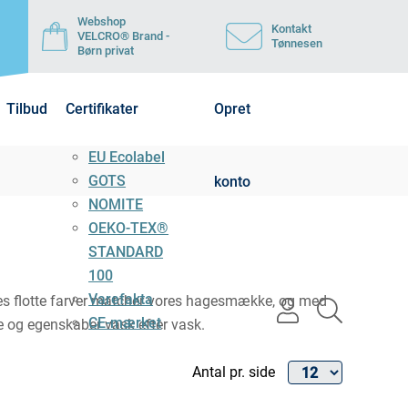
Webshop
Kontakt
VELCRO® Brand -
Tønnesen
Børn privat
Tilbud
Certifikater
Opret
EU Ecolabel
GOTS
konto
NOMITE
OEKO-TEX®
STANDARD
100
Varefakta
res flotte farver matcher vores hagesmække, og med
user
search
CE-mærket
de og egenskaber vask efter vask.
light
light
Antal pr. side