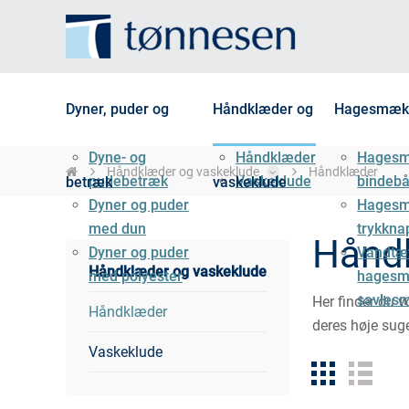
Dyner, puder og
Håndklæder og
Hagesmæk
Dyne- og
Håndklæder
Hages
Håndklæder og vaskeklude
Håndklæder
pudebetræk
Vaskeklude
bindeb
betræk
vaskeklude
Dyner og puder
Hages
med dun
trykkna
Hånd
Dyner og puder
Vandtæ
Håndklæder og vaskeklude
med polyester
hagesm
savles
Her finder du 
Håndklæder
deres høje suge
Vaskeklude