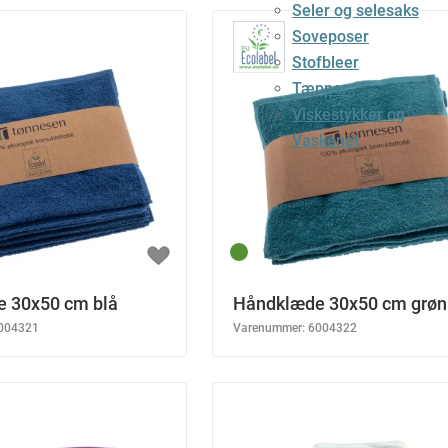
Seler og selesaks
Soveposer
Stofbleer
Tæpper
Viskestykker og
Vaskenet
 30x50 cm blå
Håndklæde 30x50 cm grøn
004321
Varenummer:
6004322