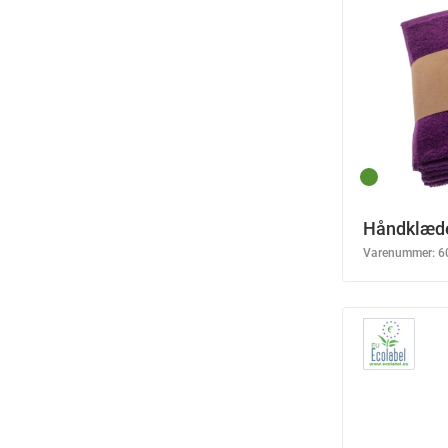
Håndklæde
Varenummer:
6