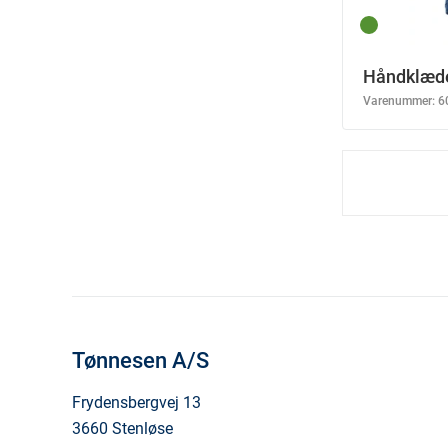
Håndklæde
Varenummer:
6
Tønnesen A/S
Frydensbergvej 13
3660 Stenløse