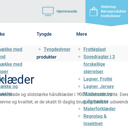
Webshop
Hjemmeside
Børneprodukter
Institutioner
ke
Tyngde
Mere
mække med
Tyngdedyner
Frottéplast
ånd
Sovedragter i 3
produkter
mække med
forskellige
pper
størrelser
klæder
tte
Lagner, Frotté
ække og
Lagner, Jersey
mække
Madrasser og
vores bløde og slidstærke håndklæder i 100% bomuldsfrotté. De
rullemadras
evne og kvalitet, er de skabt til daglig brug, og bevarer udseen
Malerforklæder
Regnslag &
Insektnet