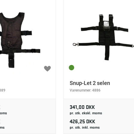
Snup-Let 2 selen
889
Varenummer:
4886
K
341,00 DKK
 moms
pr. stk. ekskl. moms
K
426,25 DKK
oms
pr. stk. inkl. moms