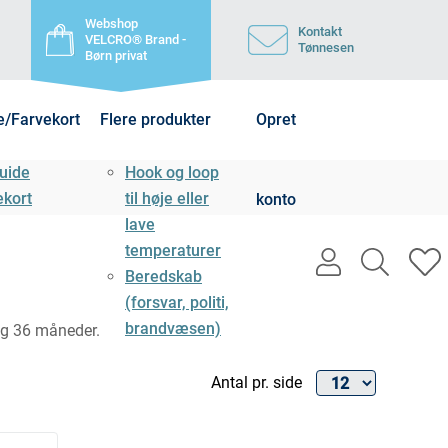
Webshop
Kontakt
VELCRO® Brand -
Tønnesen
Børn privat
e/Farvekort
Flere produkter
Opret
uide
Hook og loop
ekort
til høje eller
konto
lave
temperaturer
user
search
h
Beredskab
light
light
l
(forsvar, politi,
brandvæsen)
og 36 måneder.
Antal pr. side