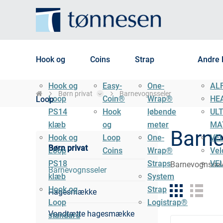
Hook og
Coins
Strap
Andre 
Hook og
Easy-
One-
AL
Børn privat
Barnevognsseler
Loop
Coin®
Wrap®
HE
Loop
PS14
Hook
løbende
UL
klæb
og
meter
MA
Barne
Hook og
Loop
One-
VE
Børn privat
Loop
Coins
Wrap®
Vel
PS18
Straps
VE
Barnevognssele
Barnevognsseler
klæb
System
Hook og
Strap
Hagesmække
Loop
Logistrap®
Vandtætte hagesmække
standard