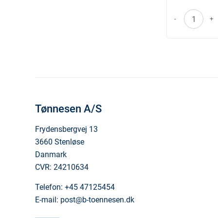
-
+
Tønnesen A/S
Frydensbergvej 13
3660 Stenløse
Danmark
CVR: 24210634
Telefon:
+45 47125454
E-mail:
post@b-toennesen.dk