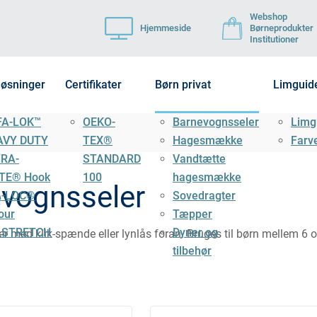
Webshop
Hjemmeside
Børneprodukter
Institutioner
løsninger
Certifikater
Børn privat
Limguid
FA-LOK™
OEKO-
Barnevognsseler
Limg
AVY DUTY
TEX®
Hagesmække
Farv
TRA-
STANDARD
Vandtætte
TE® Hook
100
hagesmække
vognsseler
L-LOC®
Sovedragter
our
Tæpper
LSTRETCH
Dyner og
r med klik-spænde eller lynlås foran. Bruges til børn mellem 6 
tilbehør