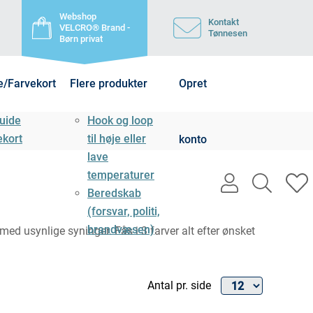
Webshop
Kontakt
VELCRO® Brand -
Tønnesen
Børn privat
e/Farvekort
Flere produkter
Opret
uide
Hook og loop
ekort
til høje eller
konto
lave
temperaturer
user
search
h
Beredskab
light
light
l
(forsvar, politi,
brandvæsen)
ed usynlige syninger. Fås i 3 farver alt efter ønsket
Antal pr. side