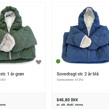
tr. 1 år grøn
Sovedragt str. 2 år blå
1401
Varenummer:
41292
646,80 DKK
 moms
pr. stk. ekskl. moms