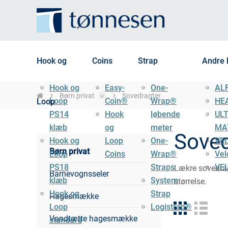
Hook og
Coins
Strap
Andre 
Hook og
Easy-
One-
AL
Børn privat
Sovedragter
Loop
Coin®
Wrap®
HE
Loop
PS14
Hook
løbende
UL
klæb
og
meter
MA
Soved
Hook og
Loop
One-
VE
Børn privat
Loop
Coins
Wrap®
Vel
PS18
Straps
VE
Lækre sovedragt
Barnevognsseler
klæb
System
størrelse.
Hook og
Strap
Hagesmække
Loop
Logistrap®
Vandtætte hagesmække
standard