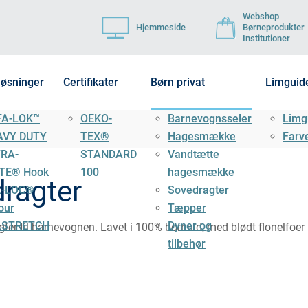
Webshop
Hjemmeside
Børneprodukter
Institutioner
løsninger
Certifikater
Børn privat
Limguid
FA-LOK™
OEKO-
Barnevognsseler
Limg
AVY DUTY
TEX®
Hagesmække
Farv
TRA-
STANDARD
Vandtætte
TE® Hook
100
hagesmække
ragter
L-LOC®
Sovedragter
our
Tæpper
LSTRETCH
Dyner og
er til barnevognen. Lavet i 100% bomuld, med blødt flonelfoer m
tilbehør