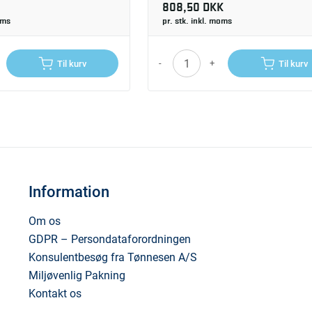
808,50 DKK
oms
pr. stk. inkl. moms
-
+
Til kurv
Til kurv
Information
Om os
GDPR – Persondataforordningen
Konsulentbesøg fra Tønnesen A/S
Miljøvenlig Pakning
Kontakt os