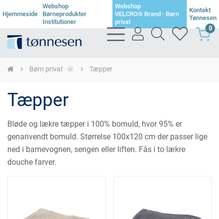
Webshop
Webshop
Kontakt
Hjemmeside
Børneprodukter
VELCRO® Brand - Børn
Tønnesen
Institutioner
privat
0
bars
user
search
heart
light
light
light
light
Børn privat
Tæpper
Tæpper
Bløde og lækre tæpper i 100% bomuld, hvor 95% er
genanvendt bomuld. Størrelse 100x120 cm der passer lige
ned i barnevognen, sengen eller liften. Fås i to lækre
douche farver.