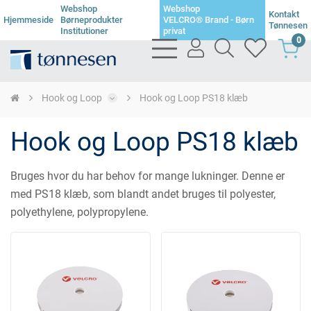
Webshop
Webshop
Kontakt
Hjemmeside
Børneprodukter
VELCRO® Brand - Børn
Tønnesen
Institutioner
privat
0
bars
user
search
heart
light
light
light
light
Hook og Loop
Hook og Loop PS18 klæb
Hook og Loop PS18 klæb
Bruges hvor du har behov for mange lukninger. Denne er
med PS18 klæb, som blandt andet bruges til polyester,
polyethylene, polypropylene.