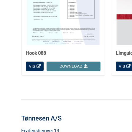
Hook 088
Limgui
VIS
DOWNLOAD
VIS
Tønnesen A/S
Frydensbergvej 13