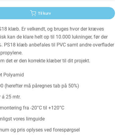
Til kurv
 klæb. Er velkendt, og bruges hvor der kræves
sk kan de klare helt op til 10.000 lukninger, før der
%. PS18 klæb anbefales til PVC samt andre overflader
ypropylene.
 det er den korrekte klæber til dit projekt.
t Polyamid
0 (herefter må påregnes tab på 50%)
r á 25 mtr.
 montering fra -20°C til +120°C
nligst vores limguide
um og pris oplyses ved forespørgsel