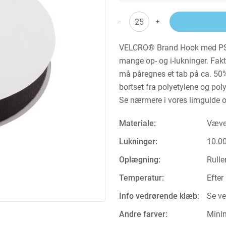
-
+
VELCRO® Brand Hook med PS18
mange op- og i-lukninger. Fakti
må påregnes et tab på ca. 50
bortset fra polyetylene og pol
Se nærmere i vores limguide om
Materiale:
Væve
Lukninger:
10.00
Oplægning:
Rulle
Temperatur:
Efter
Info vedrørende klæb:
Se ve
Andre farver:
Minim