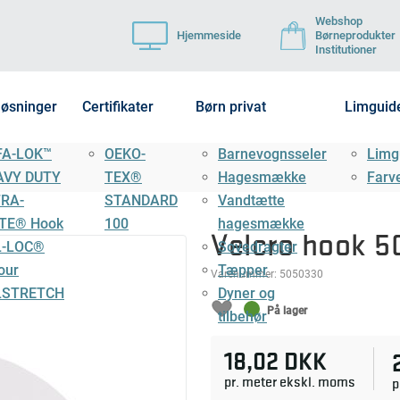
Webshop
Hjemmeside
Børneprodukter
Institutioner
løsninger
Certifikater
Børn privat
Limguid
FA-LOK™
OEKO-
Barnevognsseler
Limg
AVY DUTY
TEX®
Hagesmække
Farv
TRA-
STANDARD
Vandtætte
TE® Hook
100
hagesmække
Velcro hook 
L-LOC®
Sovedragter
our
Tæpper
Varenummer:
5050330
LSTRETCH
Dyner og
På lager
tilbehør
18,02 DKK
pr. meter ekskl. moms
p