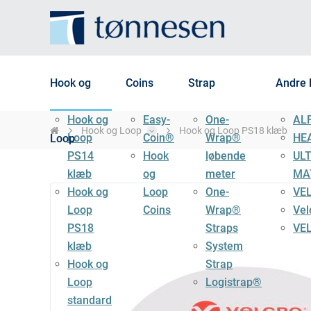
Hook og
Coins
Strap
Andre 
Hook og
Easy-
One-
AL
Hook og Loop
Hook og Loop PS18 klæb
Loop
Coin®
Wrap®
HE
Loop
PS14
Hook
løbende
UL
klæb
og
meter
MA
Hook og
Loop
One-
VE
Loop
Coins
Wrap®
Vel
PS18
Straps
VE
klæb
System
Hook og
Strap
Loop
Logistrap®
standard