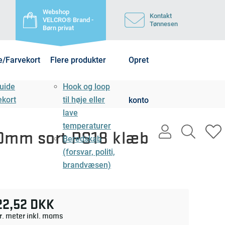
Webshop
Kontakt
VELCRO® Brand -
Tønnesen
Børn privat
e/Farvekort
Flere produkter
Opret
uide
Hook og loop
ekort
til høje eller
konto
lave
temperaturer
user
search
h
50mm sort PS18 klæb
Beredskab
light
light
l
(forsvar, politi,
brandvæsen)
22,52 DKK
r. meter inkl. moms