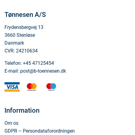
Tønnesen A/S
Frydensbergvej 13
3660 Stenløse
Danmark
CVR: 24210634
Telefon:
+45 47125454
E-mail:
post@b-toennesen.dk
visa
mastercard
maestro
Information
Om os
GDPR – Persondataforordningen