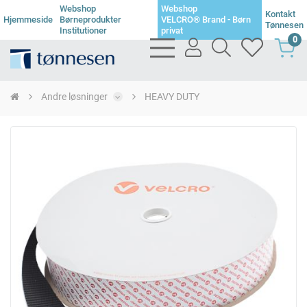
Webshop
Webshop
Kontakt
Hjemmeside
Børneprodukter
VELCRO® Brand - Børn
Tønnesen
Institutioner
privat
0
bars
user
search
heart
light
light
light
light
Andre løsninger
HEAVY DUTY