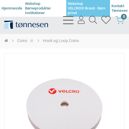
Webshop
Webshop
Kontakt
Hjemmeside
Børneprodukter
VELCRO® Brand - Børn
Tønnesen
Institutioner
privat
0
bars
user
search
heart
light
light
light
light
Coins
Hook og Loop Coins