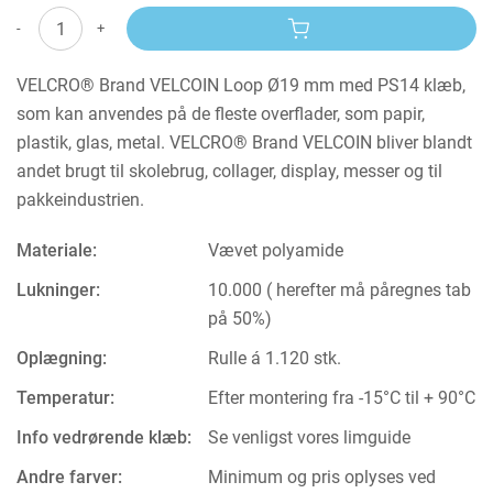
-
+
VELCRO® Brand VELCOIN Loop Ø19 mm med PS14 klæb,
som kan anvendes på de fleste overflader, som papir,
plastik, glas, metal. VELCRO® Brand VELCOIN bliver blandt
andet brugt til skolebrug, collager, display, messer og til
pakkeindustrien.
Materiale:
Vævet polyamide
Lukninger:
10.000 ( herefter må påregnes tab
på 50%)
Oplægning:
Rulle á 1.120 stk.
Temperatur:
Efter montering fra -15°C til + 90°C
Info vedrørende klæb:
Se venligst vores limguide
Andre farver:
Minimum og pris oplyses ved