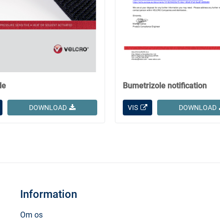
de
Bumetrizole notification
DOWNLOAD
VIS
DOWNLOAD
Information
Om os