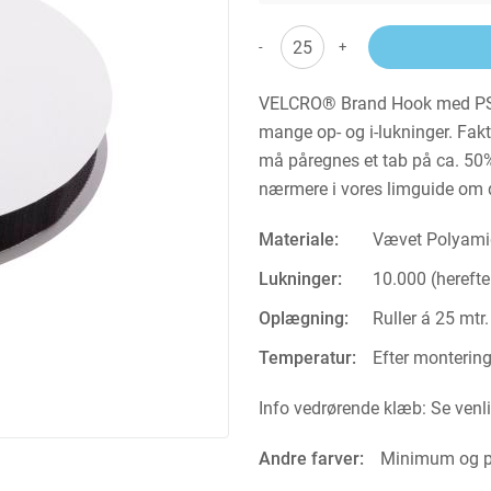
-
+
VELCRO® Brand Hook med PS14
mange op- og i-lukninger. Fakti
må påregnes et tab på ca. 50%
nærmere i vores limguide om det
Materiale:
Vævet Polyami
Lukninger:
10.000 (hereft
Oplægning:
Ruller á 25 mtr.
Temperatur:
Efter montering
Info vedrørende klæb: Se venl
Andre farver:
Minimum og pr