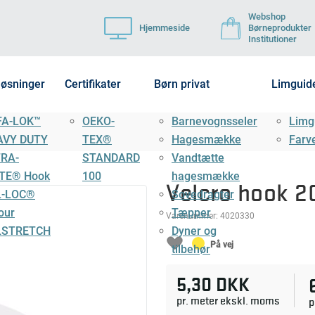
Webshop
Hjemmeside
Børneprodukter
Institutioner
løsninger
Certifikater
Børn privat
Limguid
FA-LOK™
OEKO-
Barnevognsseler
Limg
AVY DUTY
TEX®
Hagesmække
Farv
TRA-
STANDARD
Vandtætte
TE® Hook
100
hagesmække
Velcro hook 
L-LOC®
Sovedragter
our
Tæpper
Varenummer:
4020330
LSTRETCH
Dyner og
På vej
tilbehør
5,30 DKK
pr. meter ekskl. moms
p