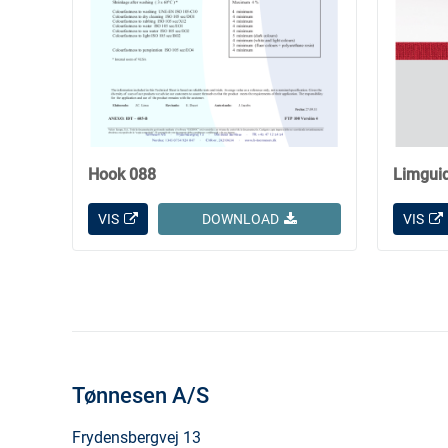
Hook 088
Limgui
VIS
DOWNLOAD
VIS
Tønnesen A/S
Frydensbergvej 13