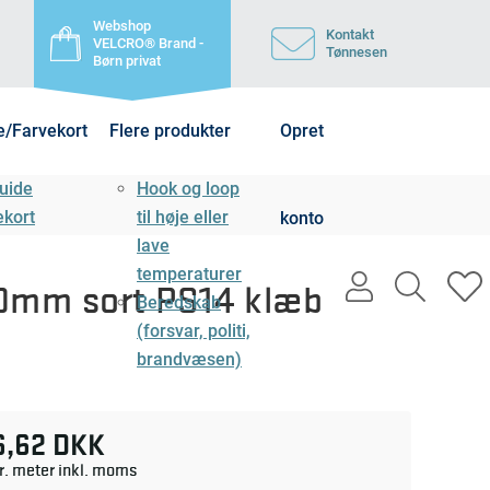
Webshop
Kontakt
VELCRO® Brand -
Tønnesen
Børn privat
e/Farvekort
Flere produkter
Opret
uide
Hook og loop
ekort
til høje eller
konto
lave
temperaturer
user
search
h
20mm sort PS14 klæb
Beredskab
light
light
l
(forsvar, politi,
brandvæsen)
6,62 DKK
r. meter inkl. moms