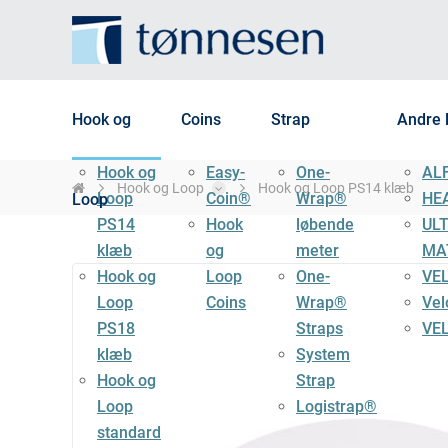
Hook og
Coins
Strap
Andre 
Hook og
Easy-
One-
AL
Hook og Loop
Hook og Loop PS14 klæb
Loop
Coin®
Wrap®
HE
Loop
PS14
Hook
løbende
UL
klæb
og
meter
MA
Hook og
Loop
One-
VE
Loop
Coins
Wrap®
Vel
PS18
Straps
VE
klæb
System
Hook og
Strap
Loop
Logistrap®
standard