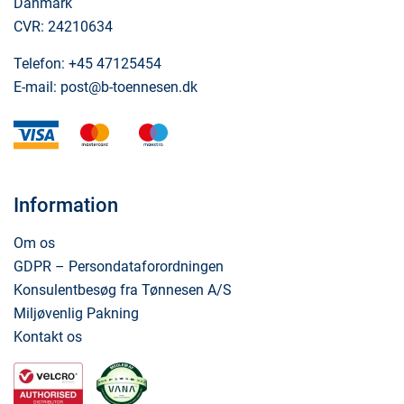
Danmark
CVR: 24210634
Telefon:
+45 47125454
E-mail:
post@b-toennesen.dk
visa
mastercard
maestro
Information
Om os
GDPR – Persondataforordningen
Konsulentbesøg fra Tønnesen A/S
Miljøvenlig Pakning
Kontakt os