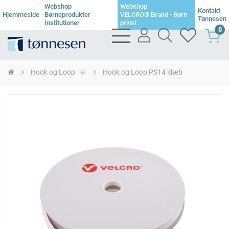
Webshop
Webshop
Kontakt
Hjemmeside
Børneprodukter
VELCRO® Brand - Børn
Tønnesen
Institutioner
privat
0
bars
user
search
heart
light
light
light
light
Hook og Loop
Hook og Loop PS14 klæb