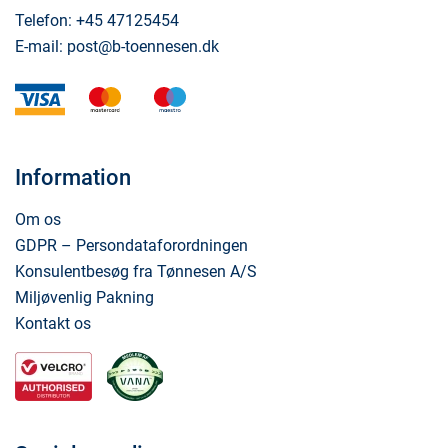
Telefon:
+45 47125454
E-mail:
post@b-toennesen.dk
visa
mastercard
maestro
Information
Om os
GDPR – Persondataforordningen
Konsulentbesøg fra Tønnesen A/S
Miljøvenlig Pakning
Kontakt os