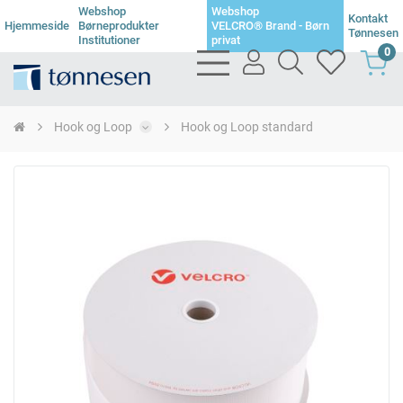
Webshop
Webshop
Kontakt
Hjemmeside
Børneprodukter
VELCRO® Brand - Børn
Tønnesen
Institutioner
privat
0
bars
user
search
heart
light
light
light
light
Hook og Loop
Hook og Loop standard