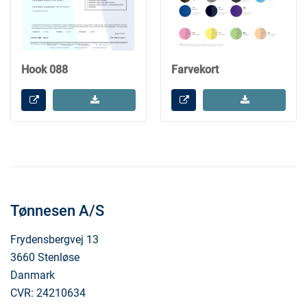
Hook 088
Farvekort
Tønnesen A/S
Frydensbergvej 13
3660 Stenløse
Danmark
CVR: 24210634