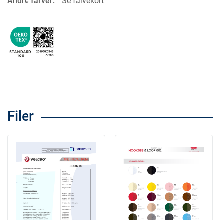
Andre farver:
Se farvekort
Filer