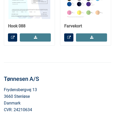
Hook 088
Farvekort
Tønnesen A/S
Frydensbergvej 13
3660 Stenløse
Danmark
CVR: 24210634