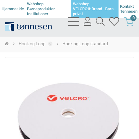
Webshop
Webshop
Kontakt
Hjemmeside
Børneprodukter
VELCRO® Brand - Børn
Tønnesen
Institutioner
privat
0
bars
user
search
heart
light
light
light
light
Hook og Loop
Hook og Loop standard