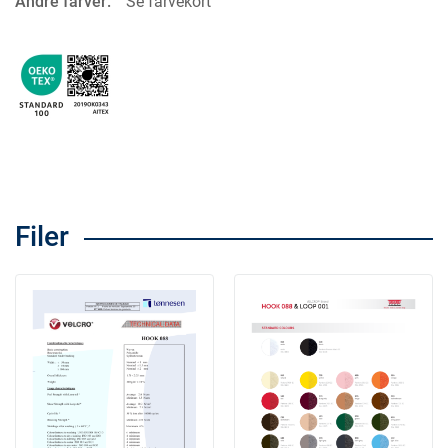
Andre farver:
Se farvekort
Filer