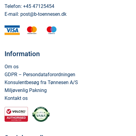
Telefon:
+45 47125454
E-mail:
post@b-toennesen.dk
visa
mastercard
maestro
Information
Om os
GDPR – Persondataforordningen
Konsulentbesøg fra Tønnesen A/S
Miljøvenlig Pakning
Kontakt os