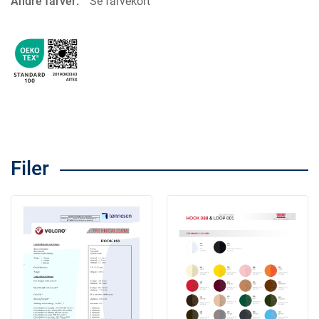
Andre farver:
Se farvekort
Filer