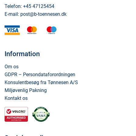
Telefon:
+45 47125454
E-mail:
post@b-toennesen.dk
visa
mastercard
maestro
Information
Om os
GDPR – Persondataforordningen
Konsulentbesøg fra Tønnesen A/S
Miljøvenlig Pakning
Kontakt os