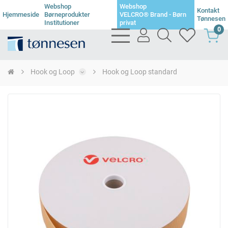
Webshop
Webshop
Kontakt
Hjemmeside
Børneprodukter
VELCRO® Brand - Børn
Tønnesen
Institutioner
privat
0
bars
user
search
heart
light
light
light
light
Hook og Loop
Hook og Loop standard