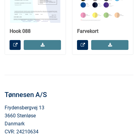
Hook 088
Farvekort
Tønnesen A/S
Frydensbergvej 13
3660 Stenløse
Danmark
CVR: 24210634