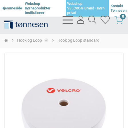
Webshop
Webshop
Kontakt
Hjemmeside
Børneprodukter
VELCRO® Brand - Børn
Tønnesen
Institutioner
privat
0
bars
user
search
heart
light
light
light
light
Hook og Loop
Hook og Loop standard