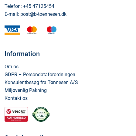
Telefon:
+45 47125454
E-mail:
post@b-toennesen.dk
visa
mastercard
maestro
Information
Om os
GDPR – Persondataforordningen
Konsulentbesøg fra Tønnesen A/S
Miljøvenlig Pakning
Kontakt os