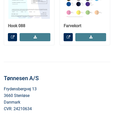
Hook 088
Farvekort
Tønnesen A/S
Frydensbergvej 13
3660 Stenløse
Danmark
CVR: 24210634