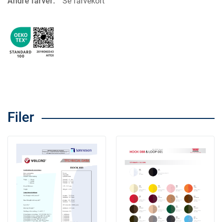
Andre farver:
Se farvekort
Filer