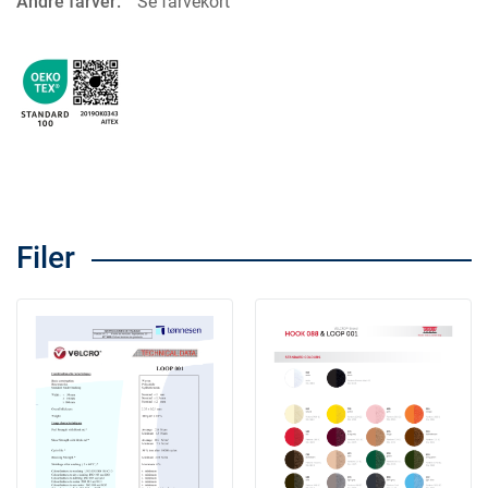
Andre farver:
Se farvekort
Filer