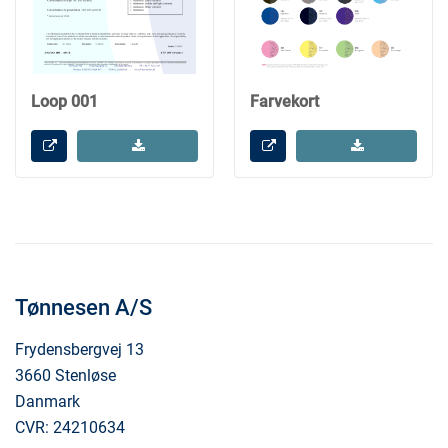
Loop 001
Farvekort
Tønnesen A/S
Frydensbergvej 13
3660 Stenløse
Danmark
CVR: 24210634