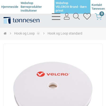
Webshop
Webshop
Kontakt
Hjemmeside
Børneprodukter
VELCRO® Brand - Børn
Tønnesen
Institutioner
privat
0
bars
user
search
heart
light
light
light
light
Hook og Loop
Hook og Loop standard