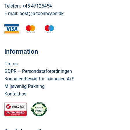
Telefon:
+45 47125454
E-mail:
post@b-toennesen.dk
visa
mastercard
maestro
Information
Om os
GDPR – Persondataforordningen
Konsulentbesøg fra Tønnesen A/S
Miljøvenlig Pakning
Kontakt os