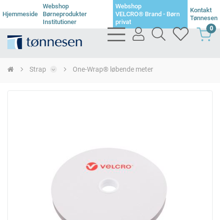
Webshop
Webshop
Kontakt
Hjemmeside
Børneprodukter
VELCRO® Brand - Børn
Tønnesen
Institutioner
privat
0
bars
user
search
heart
light
light
light
light
Strap
One-Wrap® løbende meter