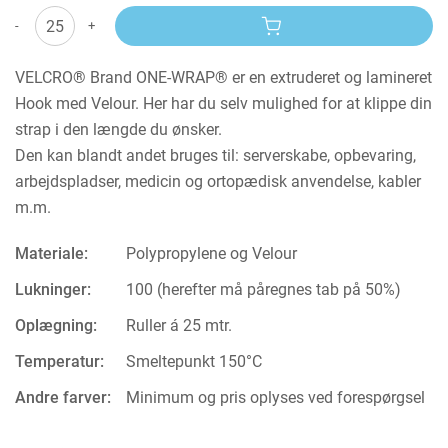
-
+
VELCRO® Brand ONE-WRAP® er en extruderet og lamineret
Hook med Velour. Her har du selv mulighed for at klippe din
strap i den længde du ønsker.
Den kan blandt andet bruges til: serverskabe, opbevaring,
arbejdspladser, medicin og ortopædisk anvendelse, kabler
m.m.
Materiale:
Polypropylene og Velour
Lukninger:
100 (herefter må påregnes tab på 50%)
Oplægning:
Ruller á 25 mtr.
Temperatur:
Smeltepunkt 150°C
Andre farver:
Minimum og pris oplyses ved forespørgsel