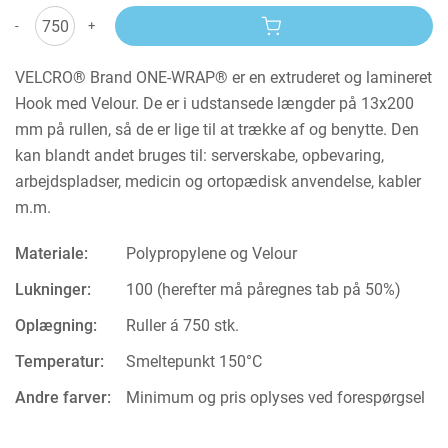
-
+
VELCRO® Brand ONE-WRAP® er en extruderet og lamineret
Hook med Velour. De er i udstansede længder på 13x200
mm på rullen, så de er lige til at trække af og benytte. Den
kan blandt andet bruges til: serverskabe, opbevaring,
arbejdspladser, medicin og ortopædisk anvendelse, kabler
m.m.
Materiale:
Polypropylene og Velour
Lukninger:
100 (herefter må påregnes tab på 50%)
Oplægning:
Ruller á 750 stk.
Temperatur:
Smeltepunkt 150°C
Andre farver:
Minimum og pris oplyses ved forespørgsel