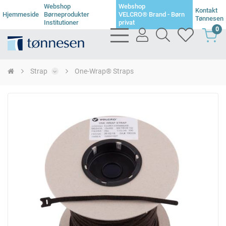
Webshop
Webshop
Kontakt
Hjemmeside
Børneprodukter
VELCRO® Brand - Børn
Tønnesen
Institutioner
privat
0
bars
user
search
heart
light
light
light
light
Strap
One-Wrap® Straps