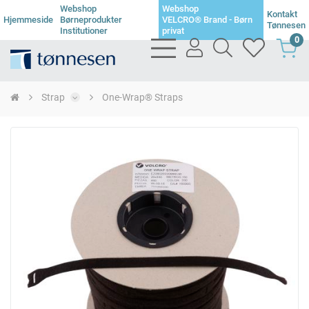
Webshop
Webshop
Kontakt
Hjemmeside
Børneprodukter
VELCRO® Brand - Børn
Tønnesen
Institutioner
privat
0
bars
user
search
heart
light
light
light
light
Strap
One-Wrap® Straps