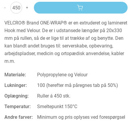
-
+
VELCRO® Brand ONE-WRAP® er en extruderet og lamineret
Hook med Velour. De er i udstansede længder på 20x330
mm på rullen, så de er lige til at trække af og benytte. Den
kan blandt andet bruges til: serverskabe, opbevaring,
arbejdspladser, medicin og ortopædisk anvendelse, kabler
m.m.
Materiale:
Polypropylene og Velour
Lukninger:
100 (herefter må påregnes tab på 50%)
Oplægning:
Ruller á 450 stk.
Temperatur:
Smeltepunkt 150°C
Andre farver:
Minimum og pris oplyses ved forespørgsel