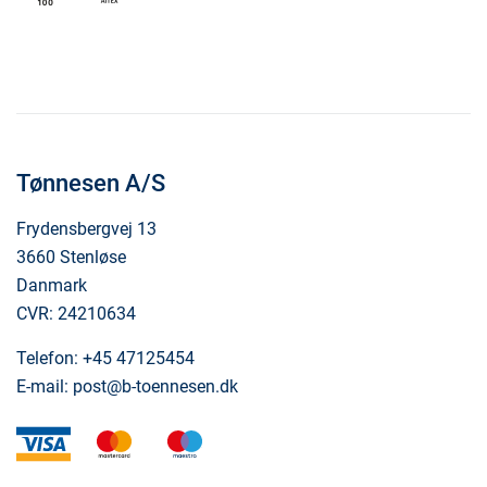
Tønnesen A/S
Frydensbergvej 13
3660 Stenløse
Danmark
CVR: 24210634
Telefon:
+45 47125454
E-mail:
post@b-toennesen.dk
visa
mastercard
maestro