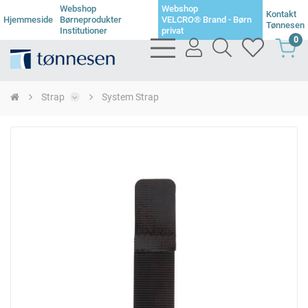
Webshop
Webshop
Kontakt
Hjemmeside
Børneprodukter
VELCRO® Brand - Børn
Tønnesen
Institutioner
privat
0
bars
user
search
heart
light
light
light
light
Strap
System Strap