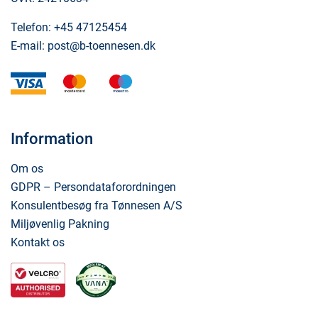
Telefon:
+45 47125454
E-mail:
post@b-toennesen.dk
visa
mastercard
maestro
Information
Om os
GDPR – Persondataforordningen
Konsulentbesøg fra Tønnesen A/S
Miljøvenlig Pakning
Kontakt os