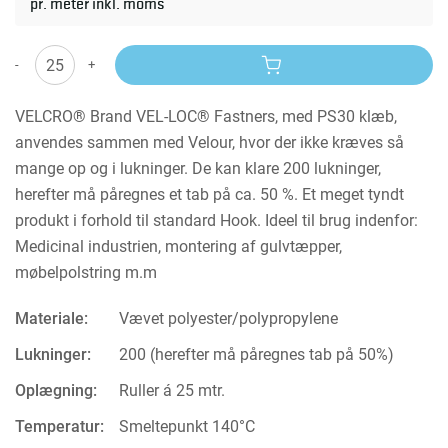
pr. meter inkl. moms
-
+
VELCRO® Brand VEL-LOC® Fastners, med PS30 klæb,
anvendes sammen med Velour, hvor der ikke kræves så
mange op og i lukninger. De kan klare 200 lukninger,
herefter må påregnes et tab på ca. 50 %. Et meget tyndt
produkt i forhold til standard Hook. Ideel til brug indenfor:
Medicinal industrien, montering af gulvtæpper,
møbelpolstring m.m
Materiale:
Vævet polyester/polypropylene
Lukninger:
200 (herefter må påregnes tab på 50%)
Oplægning:
Ruller á 25 mtr.
Temperatur:
Smeltepunkt 140°C