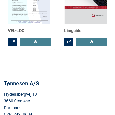
VEL-LOC
Limguide
Tønnesen A/S
Frydensbergvej 13
3660 Stenløse
Danmark
CVR: 24210634