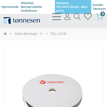
Webshop
Webshop
Kontakt
Hjemmeside
Børneprodukter
VELCRO® Brand - Børn
Tønnesen
Institutioner
privat
0
bars
user
search
heart
light
light
light
light
Andre løsninger
VEL-LOC®