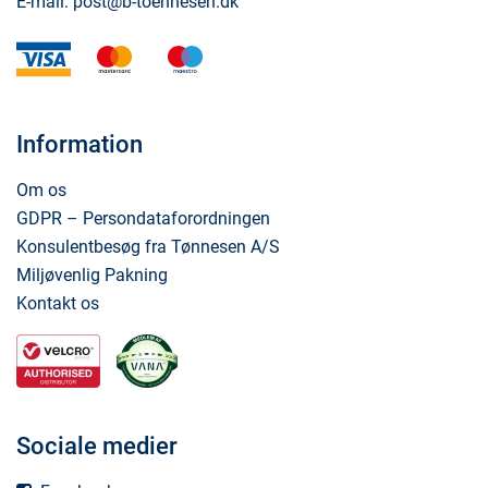
E-mail:
post@b-toennesen.dk
visa
mastercard
maestro
Information
Om os
GDPR – Persondataforordningen
Konsulentbesøg fra Tønnesen A/S
Miljøvenlig Pakning
Kontakt os
Sociale medier