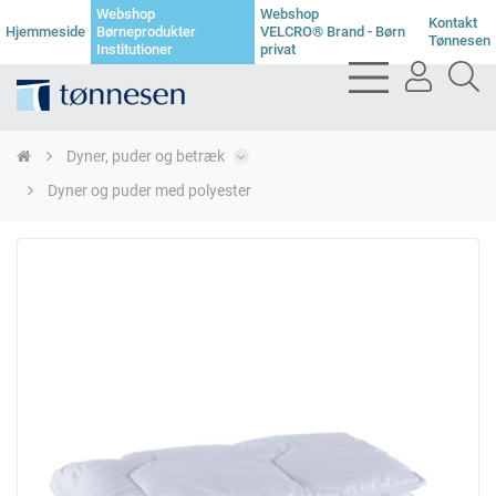
Webshop
Webshop
Kontakt
Hjemmeside
Børneprodukter
VELCRO® Brand - Børn
Tønnesen
Institutioner
privat
bars
user
se
light
light
li
Dyner, puder og betræk
Dyner og puder med polyester