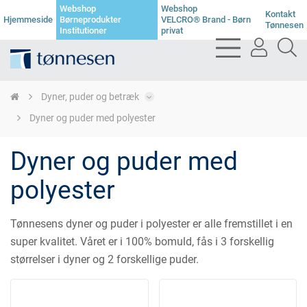
Webshop
Webshop
Kontakt
Hjemmeside
Børneprodukter
VELCRO® Brand - Børn
Tønnesen
Institutioner
privat
bars
user
se
light
light
li
Dyner, puder og betræk
Dyner og puder med polyester
Dyner og puder med
polyester
Tønnesens dyner og puder i polyester er alle fremstillet i en
super kvalitet. Våret er i 100% bomuld, fås i 3 forskellig
størrelser i dyner og 2 forskellige puder.