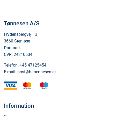
Tønnesen A/S
Frydensbergvej 13
3660 Stenløse
Danmark
CVR: 24210634
Telefon:
+45 47125454
E-mail:
post@b-toennesen.dk
visa
mastercard
maestro
Information