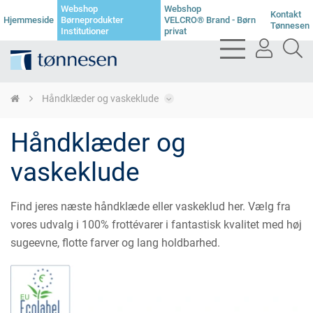
Webshop
Webshop
Kontakt
Hjemmeside
Børneprodukter
VELCRO® Brand - Børn
Tønnesen
Institutioner
privat
bars
user
se
light
light
li
Håndklæder og vaskeklude
Håndklæder og
vaskeklude
Find jeres næste håndklæde eller vaskeklud her. Vælg fra
vores udvalg i 100% frottévarer i fantastisk kvalitet med høj
sugeevne, flotte farver og lang holdbarhed.