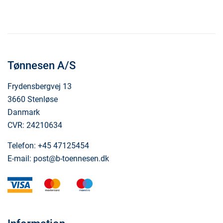
Tønnesen A/S
Frydensbergvej 13
3660 Stenløse
Danmark
CVR: 24210634
Telefon:
+45 47125454
E-mail:
post@b-toennesen.dk
visa
mastercard
maestro