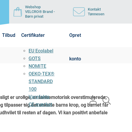
Webshop
Kontakt
VELCRO® Brand -
Tønnesen
Børn privat
Tilbud
Certifikater
Opret
EU Ecolabel
GOTS
konto
NOMITE
OEKO-TEX®
STANDARD
100
Varefakta
psligt er urolige, er sansemotorisk overstimulerede,
user
search
CE-mærket
 tilpasser sig det enkelte barns krop, og barnet får
light
light
 udhvilet til resten af dagen. Vi kan positivt anbefale