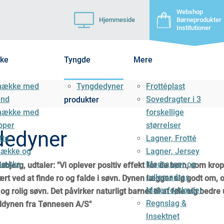
Webshop
Hjemmeside
Børneprodukter
Institutioner
ke
Tyngde
Mere
mække med
Tyngdedyner
Frottéplast
ånd
Sovedragter i 3
produkter
mække med
forskellige
pper
størrelser
dedyner
tte
Lagner, Frotté
ække og
Lagner, Jersey
mække
Madrasser og
sbjerg, udtaler: "Vi oplever positiv effekt for de børn, som kro
rullemadras
rt ved at finde ro og falde i søvn. Dynen lægger sig godt om, og
Malerforklæder
og rolig søvn. Det påvirker naturligt barnet til at føle sig bedre
Regnslag &
ddynen fra Tønnesen A/S"
Insektnet