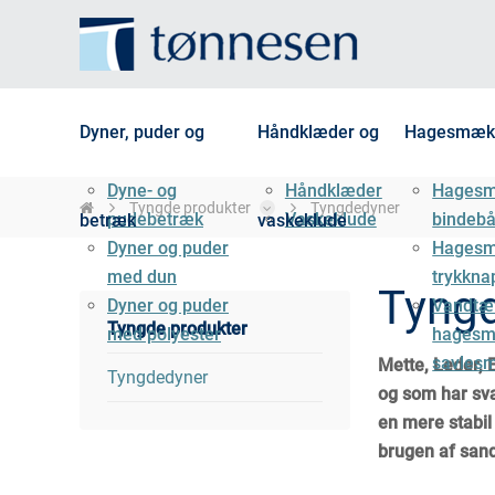
Dyner, puder og
Håndklæder og
Hagesmæk
Dyne- og
Håndklæder
Hages
Tyngde produkter
Tyngdedyner
pudebetræk
Vaskeklude
bindeb
betræk
vaskeklude
Dyner og puder
Hages
med dun
trykkna
Tyng
Dyner og puder
Vandtæ
Tyngde produkter
med polyester
hagesm
savles
Mette, Leder, E
Tyngdedyner
og som har svæ
en mere stabil 
brugen af san