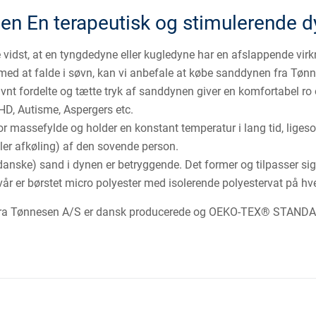
n En terapeutisk og stimulerende d
vidst, at en tyngdedyne eller kugledyne har en afslappende virk
med at falde i søvn, kan vi anbefale at købe sanddynen fra Tøn
vnt fordelte og tætte tryk af sanddynen giver en komfortabel ro
HD, Autisme, Aspergers etc.
r massefylde og holder en konstant temperatur i lang tid, ligesom
ler afkøling) af den sovende person.
 danske) sand i dynen er betryggende. Det former og tilpasser sig
vår er børstet micro polyester med isolerende polyestervat på hve
a Tønnesen A/S er dansk producerede og OEKO-TEX® STANDARD 1