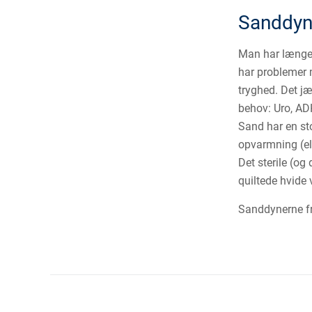
Sanddyne
Man har længe 
har problemer 
tryghed. Det jæ
behov: Uro, AD
Sand har en sto
opvarmning (el
Det sterile (og
quiltede hvide 
Sanddynerne fr