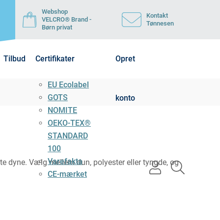
Webshop
Kontakt
VELCRO® Brand -
Tønnesen
Børn privat
Tilbud
Certifikater
Opret
EU Ecolabel
GOTS
konto
NOMITE
OEKO-TEX®
STANDARD
100
Varefakta
e dyne. Vælg mellem dun, polyester eller tyngde, og
user
search
CE-mærket
light
light