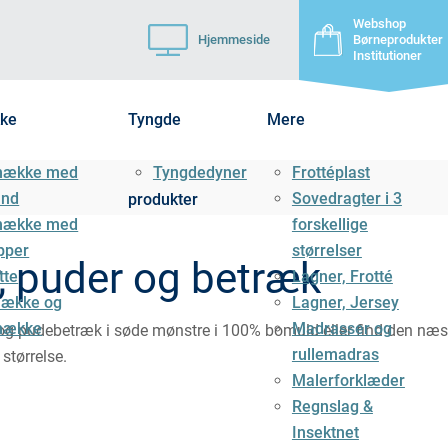
Webshop
Hjemmeside
Børneprodukter
Institutioner
ke
Tyngde
Mere
mække med
Tyngdedyner
Frottéplast
ånd
Sovedragter i 3
produkter
mække med
forskellige
pper
størrelser
, puder og betræk
tte
Lagner, Frotté
ække og
Lagner, Jersey
mække
Madrasser og
og pudebetræk i søde mønstre i 100% bomuld eller find den næst
rullemadras
 størrelse.
Malerforklæder
Regnslag &
Insektnet