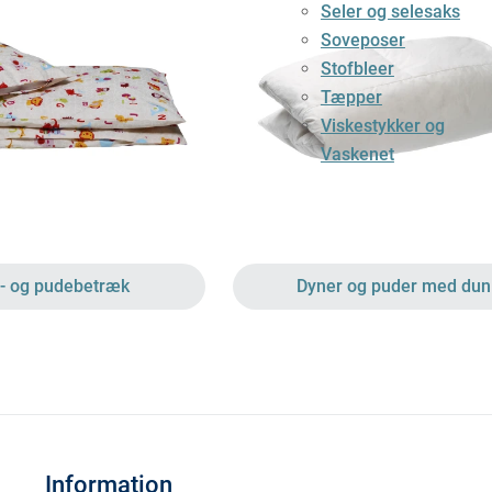
Seler og selesaks
Soveposer
Stofbleer
Tæpper
Viskestykker og
Vaskenet
- og pudebetræk
Dyner og puder med dun
Information