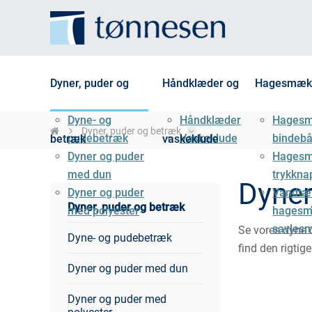
Dyner, puder og
Håndklæder og
Hagesmæk
Dyne- og
Håndklæder
Hages
Dyner, puder og betræk
pudebetræk
Vaskeklude
bindeb
betræk
vaskeklude
Dyner og puder
Hages
med dun
trykkna
Dyner
Dyner og puder
Vandtæ
Dyner, puder og betræk
med polyester
hagesm
savles
Se vores dyne 
Dyne- og pudebetræk
find den rigtige
Dyner og puder med dun
Dyner og puder med