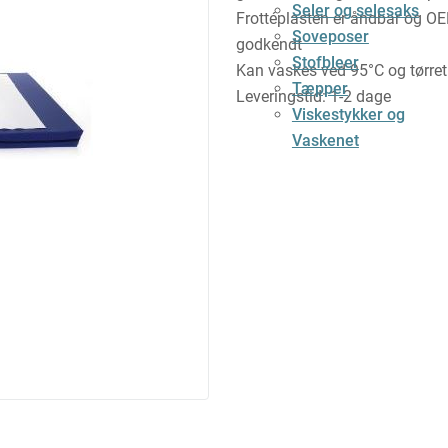
Seler og selesaks
Frottéplasten er åndbar og 
Soveposer
godkendt
Stofbleer
Kan vaskes ved 95°C og tørret
Tæpper
Leveringstid: 1-2 dage
Viskestykker og
Vaskenet