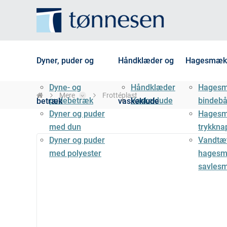
Dyner, puder og
Håndklæder og
Hagesmæk
Dyne- og
Håndklæder
Hages
Mere
Frottéplast
pudebetræk
Vaskeklude
bindeb
betræk
vaskeklude
Dyner og puder
Hages
med dun
trykkna
Dyner og puder
Vandtæ
med polyester
hagesm
savles