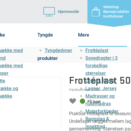
Webshop
Hjemmeside
Børneprodukter
Institutioner
ke
Tyngde
Mere
mække med
Tyngdedyner
Frottéplast
ånd
Sovedragter i 3
produkter
mække med
forskellige
pper
størrelser
Frottéplast 5
tte
Lagner, Frotté
ække og
Lagner, Jersey
Varenummer:
1334
mække
Madrasser og
På lager
rullemadras
Malerforklæder
Praktisk frottéplast til tisseu
Regnslag &
Underlaget lægges mellem la
Insektnet
gennemsivning. Størrelsen pass