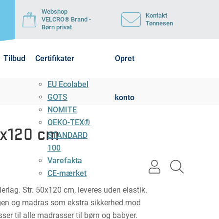
Webshop
Kontakt
VELCRO® Brand -
Tønnesen
Børn privat
Tilbud
Certifikater
Opret
EU Ecolabel
GOTS
konto
NOMITE
OEKO-TEX®
0x120 cm
STANDARD
100
Varefakta
user
search
CE-mærket
light
light
nderlag. Str. 50x120 cm, leveres uden elastik.
gen og madras som ekstra sikkerhed mod
er til alle madrasser til børn og babyer.