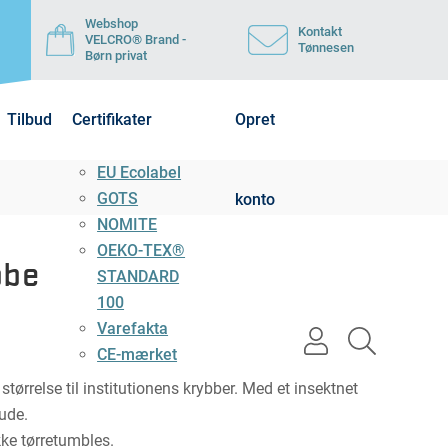
Webshop
Kontakt
VELCRO® Brand -
Tønnesen
Børn privat
Tilbud
Certifikater
Opret
EU Ecolabel
GOTS
konto
NOMITE
OEKO-TEX®
bbe
STANDARD
100
Varefakta
user
search
CE-mærket
light
light
 størrelse til institutionens krybber. Med et insektnet
 ude.
ke tørretumbles.