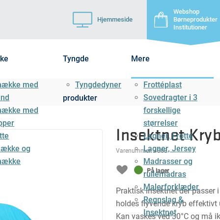
Webshop
Hjemmeside
Børneprodukter
Institutioner
ke
Tyngde
Mere
mække med
Tyngdedyner
Frottéplast
ånd
Sovedragter i 3
produkter
mække med
forskellige
pper
størrelser
Insektnet Kry
tte
Lagner, Frotté
ække og
Lagner, Jersey
Varenummer:
4868
mække
Madrasser og
På lager
rullemadras
Malerforklæder
Praktisk insektnet der passer i
Regnslag &
holdes flyvende kryb effektivt
Insektnet
Kan vaskes ved 30°C og må ik