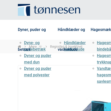
Dyner, puder og
Håndklæder og
Hagesmæk
Dyne- og
Håndklæder
Hages
Mere
Regnslag & Insektnet
pudebetræk
Vaskeklude
bindeb
betræk
vaskeklude
Dyner og puder
Hages
med dun
trykkna
Dyner og puder
Vandtæ
med polyester
hagesm
savles