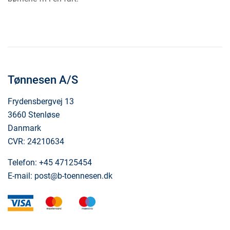
Tønnesen A/S
Frydensbergvej 13
3660 Stenløse
Danmark
CVR: 24210634
Telefon:
+45 47125454
E-mail:
post@b-toennesen.dk
visa
mastercard
maestro