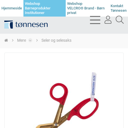
Webshop
Webshop
Kontakt
Hjemmeside
Børneprodukter
VELCRO® Brand - Børn
Tønnesen
Institutioner
privat
bars
user
se
light
light
li
Mere
Seler og selesaks