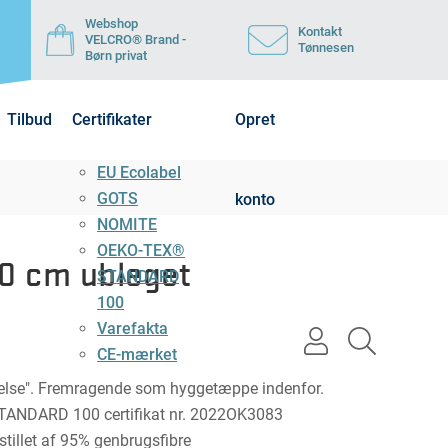
Webshop
Kontakt
VELCRO® Brand -
Tønnesen
Børn privat
Tilbud
Certifikater
Opret
EU Ecolabel
GOTS
konto
NOMITE
OEKO-TEX®
0 cm ubleget
STANDARD
100
Varefakta
user
search
CE-mærket
light
light
relse". Fremragende som hyggetæppe indenfor.
TANDARD 100 certifikat nr. 2022OK3083
tillet af 95% genbrugsfibre