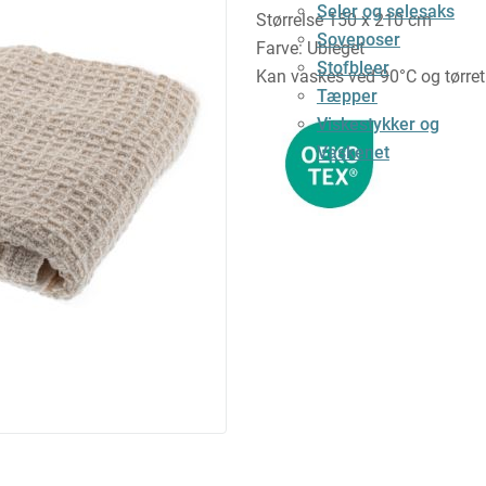
Seler og selesaks
Størrelse 150 x 210 cm
Soveposer
Farve: Ubleget
Stofbleer
Kan vaskes ved 90°C og tørret
Tæpper
Viskestykker og
Vaskenet