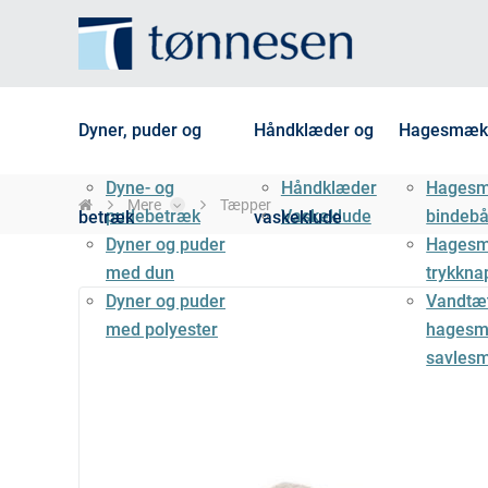
Dyner, puder og
Håndklæder og
Hagesmæk
Dyne- og
Håndklæder
Hages
Mere
Tæpper
pudebetræk
Vaskeklude
bindeb
betræk
vaskeklude
Dyner og puder
Hages
med dun
trykkna
Dyner og puder
Vandtæ
med polyester
hagesm
savles