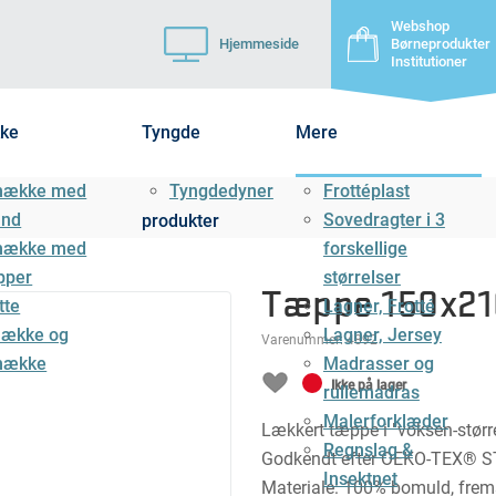
Webshop
Hjemmeside
Børneprodukter
Institutioner
ke
Tyngde
Mere
mække med
Tyngdedyner
Frottéplast
ånd
Sovedragter i 3
produkter
mække med
forskellige
pper
størrelser
Tæppe 150x21
tte
Lagner, Frotté
ække og
Lagner, Jersey
Varenummer:
4892
mække
Madrasser og
Ikke på lager
rullemadras
Malerforklæder
Lækkert tæppe i "voksen-stør
Regnslag &
Godkendt efter OEKO-TEX® S
Insektnet
Materiale: 100% bomuld, frems