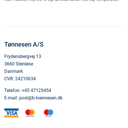
Tønnesen A/S
Frydensbergvej 13
3660 Stenløse
Danmark
CVR: 24210634
Telefon:
+45 47125454
E-mail:
post@b-toennesen.dk
visa
mastercard
maestro