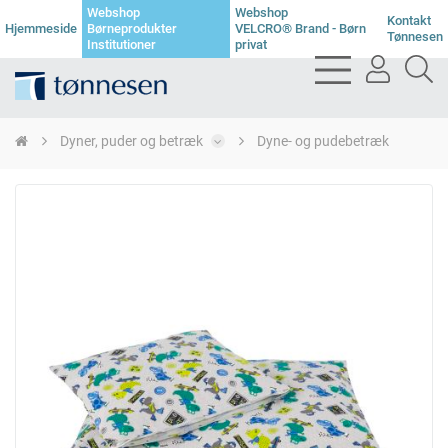
Webshop
Webshop
Kontakt
Hjemmeside
Børneprodukter
VELCRO® Brand - Børn
Tønnesen
Institutioner
privat
bars
user
se
light
light
li
Dyner, puder og betræk
Dyne- og pudebetræk