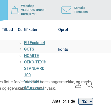
Webshop
Kontakt
VELCRO® Brand -
Tønnesen
Børn privat
Tilbud
Certifikater
Opret
EU Ecolabel
GOTS
konto
NOMITE
OEKO-TEX®
STANDARD
100
Varefakta
res flotte farver matcher vores hagesmække, og med
user
search
CE-mærket
de og egenskaber vask efter vask.
light
light
Antal pr. side