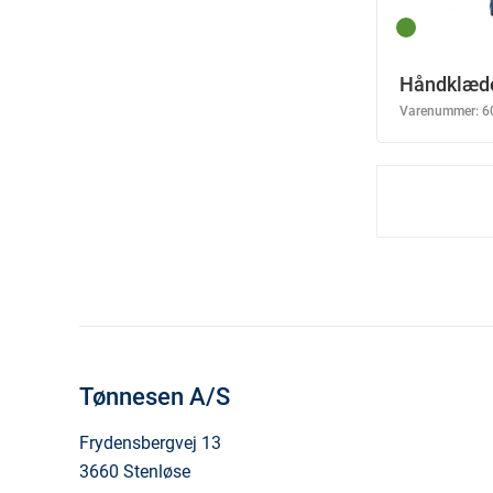
Håndklæde
Varenummer:
6
Tønnesen A/S
Frydensbergvej 13
3660 Stenløse