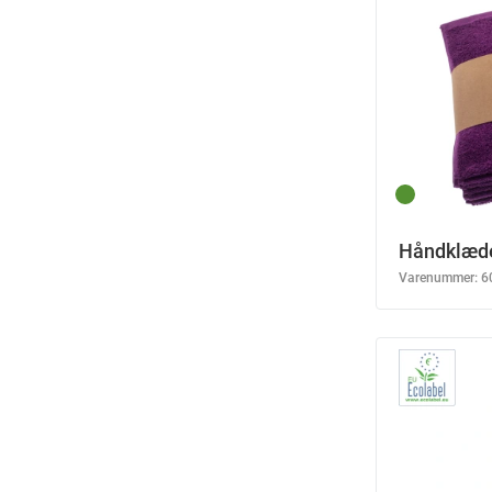
Håndklæde
Varenummer:
6