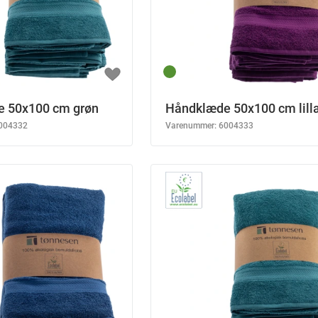
 50x100 cm grøn
Håndklæde 50x100 cm lill
004332
Varenummer:
6004333