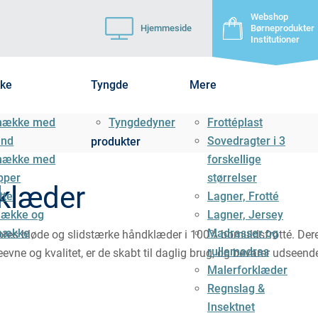
Webshop
Hjemmeside
Børneprodukter
Institutioner
ke
Tyngde
Mere
mække med
Tyngdedyner
Frottéplast
ånd
Sovedragter i 3
produkter
mække med
forskellige
pper
størrelser
klæder
tte
Lagner, Frotté
ække og
Lagner, Jersey
mække
Madrasser og
vores bløde og slidstærke håndklæder i 100% bomuldsfrotté. De
rullemadras
evne og kvalitet, er de skabt til daglig brug, og bevarer udseen
Malerforklæder
Regnslag &
Insektnet