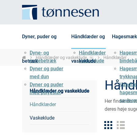
Dyner, puder og
Håndklæder og
Hagesmæk
Dyne- og
Håndklæder
Hages
Håndklæder og vaskeklude
Håndklæder
pudebetræk
Vaskeklude
bindeb
betræk
vaskeklude
Dyner og puder
Hages
med dun
trykkna
Hånd
Dyner og puder
Vandtæ
Håndklæder og vaskeklude
med polyester
hagesm
savles
Her finder du 
Håndklæder
deres høje suge
Vaskeklude