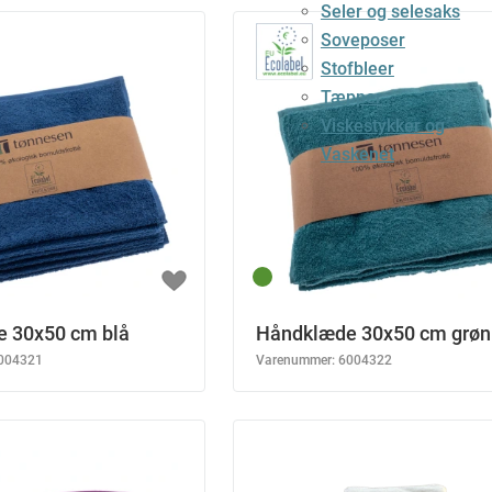
Seler og selesaks
Soveposer
Stofbleer
Tæpper
Viskestykker og
Vaskenet
 30x50 cm blå
Håndklæde 30x50 cm grøn
004321
Varenummer:
6004322