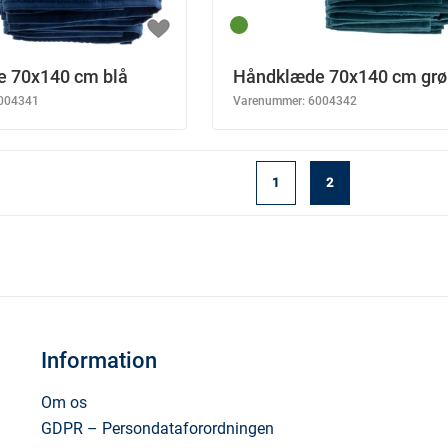
 70x140 cm blå
Håndklæde 70x140 cm grø
004341
Varenummer:
6004342
1
2
Information
Om os
GDPR – Persondataforordningen