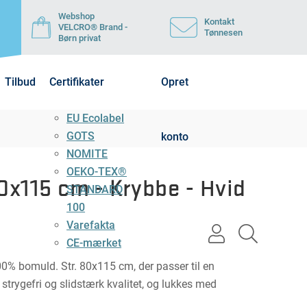
Webshop
Kontakt
VELCRO® Brand -
Tønnesen
Børn privat
Tilbud
Certifikater
Opret
EU Ecolabel
GOTS
konto
NOMITE
OEKO-TEX®
x115 cm - Krybbe - Hvid
STANDARD
100
Varefakta
user
search
CE-mærket
light
light
0% bomuld. Str. 80x115 cm, der passer til en
 strygefri og slidstærk kvalitet, og lukkes med