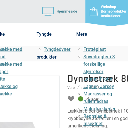
Webshop
Hjemmeside
Børneprodukter
Institutioner
ke
Tyngde
Mere
mække med
Tyngdedyner
Frottéplast
ånd
Sovedragter i 3
produkter
mække med
forskellige
pper
størrelser
Dynebetræk 80
tte
Lagner, Frotté
ække og
Lagner, Jersey
Varenummer:
49693
mække
Madrasser og
På lager
rullemadras
Malerforklæder
Lækkert blødt dynebetræk i 10
Regnslag &
krybbedyne.Stoffet er i en god
Insektnet
amerikansk lukning.