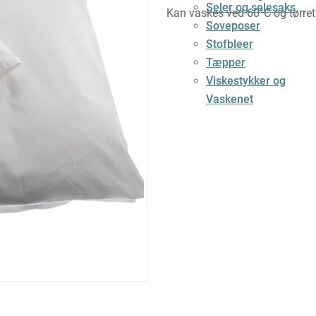
Seler og selesaks
Kan vaskes ved 60°C og tørret
Soveposer
Stofbleer
Tæpper
Viskestykker og
Vaskenet