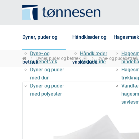
Dyner, puder og
Håndklæder og
Hagesmæk
Dyne- og
Håndklæder
Hages
Dyner, puder og betræk
Dyne- og pudebetræk
pudebetræk
Vaskeklude
bindeb
betræk
vaskeklude
Dyner og puder
Hages
med dun
trykkna
Dyner og puder
Vandtæ
med polyester
hagesm
savles