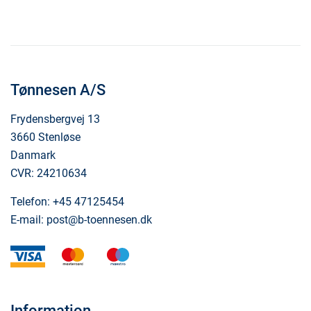
Tønnesen A/S
Frydensbergvej 13
3660 Stenløse
Danmark
CVR: 24210634
Telefon:
+45 47125454
E-mail:
post@b-toennesen.dk
visa
mastercard
maestro
Information