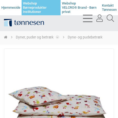
Webshop
Webshop
Kontakt
Hjemmeside
Børneprodukter
VELCRO® Brand - Børn
Tønnesen
Institutioner
privat
bars
user
se
light
light
li
Dyner, puder og betræk
Dyne- og pudebetræk