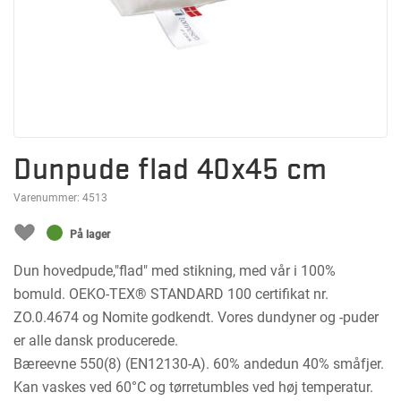
Dunpude flad 40x45 cm
Varenummer:
4513
På lager
Dun hovedpude,"flad" med stikning, med vår i 100%
bomuld. OEKO-TEX® STANDARD 100 certifikat nr.
ZO.0.4674 og Nomite godkendt. Vores dundyner og -puder
er alle dansk producerede.
Bæreevne 550(8) (EN12130-A). 60% andedun 40% småfjer.
Kan vaskes ved 60°C og tørretumbles ved høj temperatur.