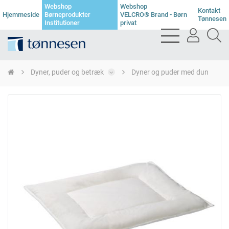
Webshop
Webshop
Kontakt
Hjemmeside
Børneprodukter
VELCRO® Brand - Børn
Tønnesen
Institutioner
privat
bars
user
se
light
light
li
Dyner, puder og betræk
Dyner og puder med dun