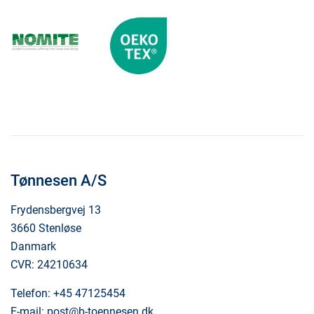
Tønnesen A/S
Frydensbergvej 13
3660 Stenløse
Danmark
CVR: 24210634
Telefon:
+45 47125454
E-mail:
post@b-toennesen.dk