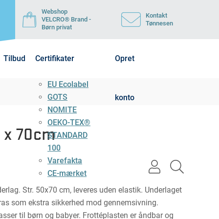
Webshop
Kontakt
VELCRO® Brand -
Tønnesen
Børn privat
Tilbud
Certifikater
Opret
EU Ecolabel
GOTS
konto
NOMITE
OEKO-TEX®
0 x 70cm
STANDARD
100
Varefakta
user
search
CE-mærket
light
light
nderlag. Str. 50x70 cm, leveres uden elastik. Underlaget
as som ekstra sikkerhed mod gennemsivning.
asser til børn og babyer. Frottéplasten er åndbar og