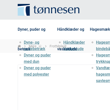
Dyner, puder og
Håndklæder og
Hagesmæk
Dyne- og
Håndklæder
Hages
Mere
Frottéplast
pudebetræk
Vaskeklude
bindeb
betræk
vaskeklude
Dyner og puder
Hages
med dun
trykkna
Dyner og puder
Vandtæ
med polyester
hagesm
savles