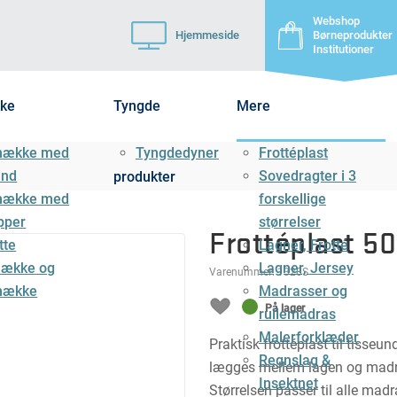
Webshop
Hjemmeside
Børneprodukter
Institutioner
ke
Tyngde
Mere
mække med
Tyngdedyner
Frottéplast
ånd
Sovedragter i 3
produkter
mække med
forskellige
pper
størrelser
Frottéplast 5
tte
Lagner, Frotté
ække og
Lagner, Jersey
Varenummer:
1328S
mække
Madrasser og
På lager
rullemadras
Malerforklæder
Praktisk frottéplast til tisseu
Regnslag &
lægges mellem lagen og madr
Insektnet
Størrelsen passer til alle madr