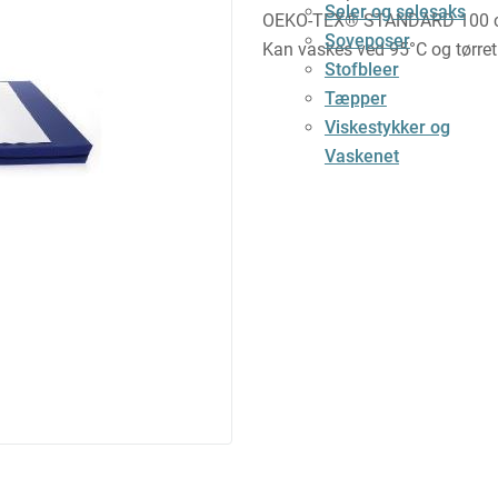
Seler og selesaks
OEKO-TEX® STANDARD 100 cer
Soveposer
Kan vaskes ved 95°C og tørret
Stofbleer
Tæpper
Viskestykker og
Vaskenet