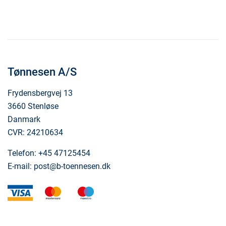
Tønnesen A/S
Frydensbergvej 13
3660 Stenløse
Danmark
CVR: 24210634
Telefon:
+45 47125454
E-mail:
post@b-toennesen.dk
visa
mastercard
maestro