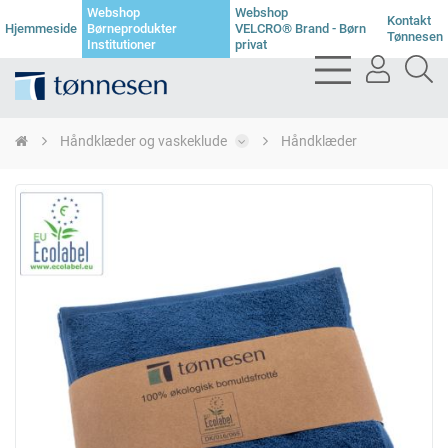
Webshop
Webshop
Kontakt
Hjemmeside
Børneprodukter
VELCRO® Brand - Børn
Tønnesen
Institutioner
privat
bars
user
se
light
light
li
Håndklæder og vaskeklude
Håndklæder