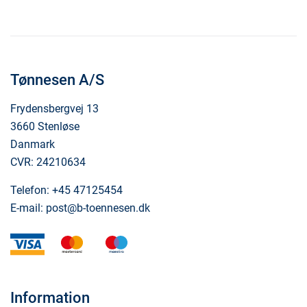
Tønnesen A/S
Frydensbergvej 13
3660 Stenløse
Danmark
CVR: 24210634
Telefon:
+45 47125454
E-mail:
post@b-toennesen.dk
visa
mastercard
maestro
Information