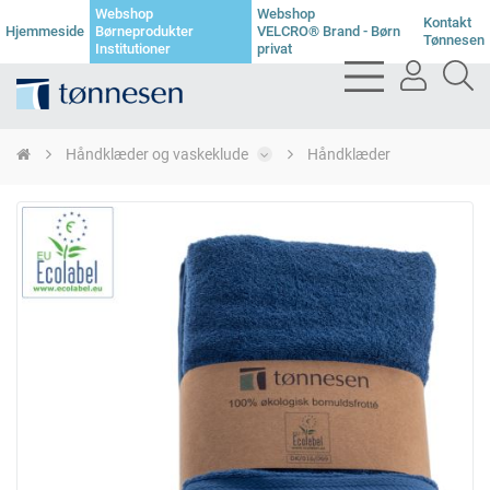
Webshop
Webshop
Kontakt
Hjemmeside
Børneprodukter
VELCRO® Brand - Børn
Tønnesen
Institutioner
privat
bars
user
se
light
light
li
Håndklæder og vaskeklude
Håndklæder