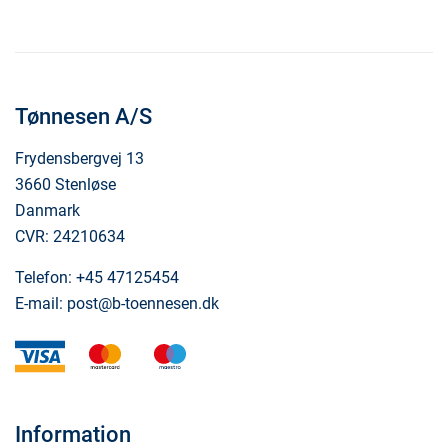
Tønnesen A/S
Frydensbergvej 13
3660 Stenløse
Danmark
CVR: 24210634
Telefon:
+45 47125454
E-mail:
post@b-toennesen.dk
visa
mastercard
maestro
Information