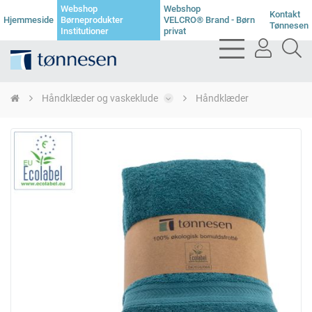
Webshop
Webshop
Kontakt
Hjemmeside
Børneprodukter
VELCRO® Brand - Børn
Tønnesen
Institutioner
privat
bars
user
se
light
light
li
Håndklæder og vaskeklude
Håndklæder