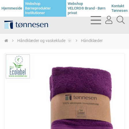
Webshop
Webshop
Kontakt
Hjemmeside
Børneprodukter
VELCRO® Brand - Børn
Tønnesen
Institutioner
privat
bars
user
se
light
light
li
Håndklæder og vaskeklude
Håndklæder