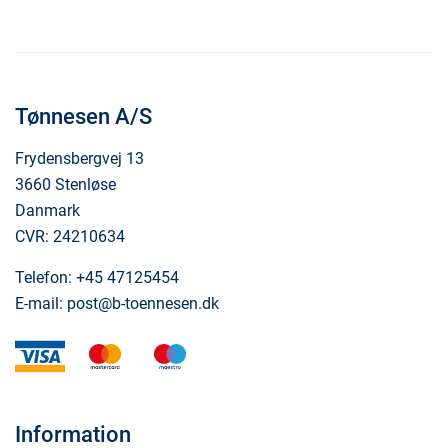
Tønnesen A/S
Frydensbergvej 13
3660 Stenløse
Danmark
CVR: 24210634
Telefon:
+45 47125454
E-mail:
post@b-toennesen.dk
visa
mastercard
maestro
Information