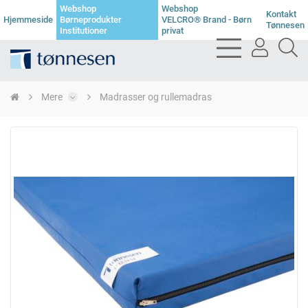
Webshop
Webshop
Kontakt
Hjemmeside
Børneprodukter
VELCRO® Brand - Børn
Tønnesen
Institutioner
privat
bars
user
se
light
light
li
Mere
Madrasser og rullemadras