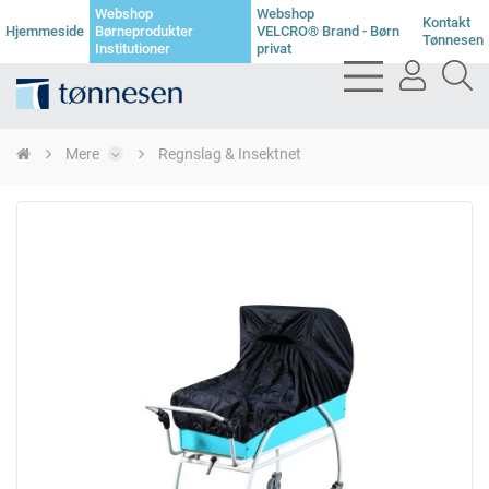
Webshop
Webshop
Kontakt
Hjemmeside
Børneprodukter
VELCRO® Brand - Børn
Tønnesen
Institutioner
privat
bars
user
se
light
light
li
Mere
Regnslag & Insektnet