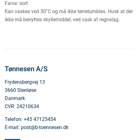
Farve: sort
Kan vaskes ved 30°C og må ikke tørretumbles. Husk at der
ikke må benyttes skyllemiddel, ved vask af regnslag.
Tønnesen A/S
Frydensbergvej 13
3660 Stenløse
Danmark
CVR: 24210634
Telefon:
+45 47125454
E-mail:
post@b-toennesen.dk
visa
mastercard
maestro