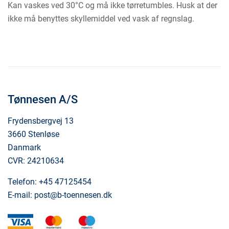
Kan vaskes ved 30°C og må ikke tørretumbles. Husk at der
ikke må benyttes skyllemiddel ved vask af regnslag.
Tønnesen A/S
Frydensbergvej 13
3660 Stenløse
Danmark
CVR: 24210634
Telefon:
+45 47125454
E-mail:
post@b-toennesen.dk
visa
mastercard
maestro