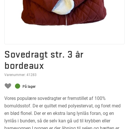
Sovedragt str. 3 år
bordeaux
Varenummer:
41283
På lager
Vores populære sovedragter er fremstillet af 100%
bomuldsstof. De er quiltet med polyestervat, og foret med
en blød flonel. Der er en ekstra lang lynlås foran, og en
lynlås i bunden, så de selv kan gå ud til krybben eller
barnevognen.I ryggen er der åbning til selen og hætten er