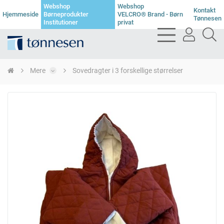
Webshop
Webshop
Kontakt
Hjemmeside
Børneprodukter
VELCRO® Brand - Børn
Tønnesen
Institutioner
privat
bars
user
se
light
light
li
Mere
Sovedragter i 3 forskellige størrelser