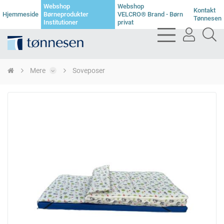
Webshop
Webshop
Kontakt
Hjemmeside
Børneprodukter
VELCRO® Brand - Børn
Tønnesen
Institutioner
privat
bars
user
se
light
light
li
Mere
Soveposer