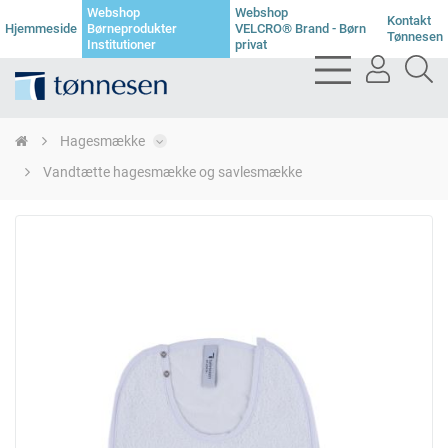
Webshop
Webshop
Kontakt
Hjemmeside
Børneprodukter
VELCRO® Brand - Børn
Tønnesen
Institutioner
privat
bars
user
se
light
light
li
Hagesmække
Vandtætte hagesmække og savlesmække