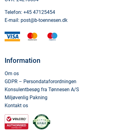
Telefon:
+45 47125454
E-mail:
post@b-toennesen.dk
visa
mastercard
maestro
Information
Om os
GDPR – Persondataforordningen
Konsulentbesøg fra Tønnesen A/S
Miljøvenlig Pakning
Kontakt os