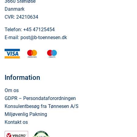
3660 Stenløse
Danmark
CVR: 24210634
Telefon:
+45 47125454
E-mail:
post@b-toennesen.dk
visa
mastercard
maestro
Information
Om os
GDPR – Persondataforordningen
Konsulentbesøg fra Tønnesen A/S
Miljøvenlig Pakning
Kontakt os