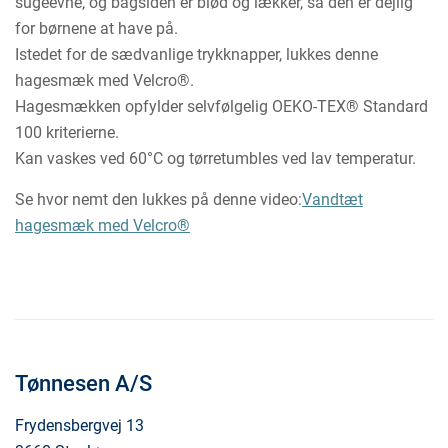
sugeevne, og bagsiden er blød og lækker, så den er dejlig
for børnene at have på.
Istedet for de sædvanlige trykknapper, lukkes denne
hagesmæk med Velcro®.
Hagesmækken opfylder selvfølgelig OEKO-TEX® Standard
100 kriterierne.
Kan vaskes ved 60°C og tørretumbles ved lav temperatur.
Se hvor nemt den lukkes på denne video:
Vandtæt
hagesmæk med Velcro®
Tønnesen A/S
Frydensbergvej 13