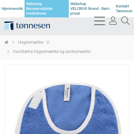
Webshop
Webshop
Kontakt
Hjemmeside
Børneprodukter
VELCRO® Brand - Børn
Tønnesen
Institutioner
privat
bars
user
se
light
light
li
Hagesmække
Vandtætte hagesmække og savlesmække